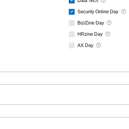
Data Tech
Security Online Day
Biz/Zine Day
HRzine Day
AX Day