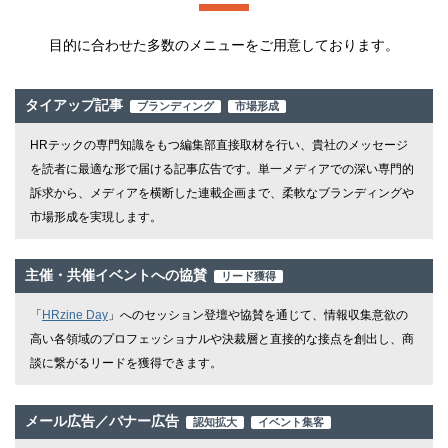
目的に合わせた多数のメニューをご用意しております。
タイアップ記事
ブランディング
市場形成
HRテックの専門知識をもつ編集部直接取材を行い、貴社のメッセージ
を読者に最適な形で届ける記事広告です。単一メディアでの深い専門的
訴求から、メディアを横断した連載企画まで、柔軟なブランディングや
市場形成を実現します。
主催・共催イベントへの協賛
リード獲得
「
HRzine Day
」へのセッション登壇や協賛を通じて、情報収集意欲の
高い各領域のプロフェッショナルや決裁層と直接的な接点を創出し、商
談に繋がるリードを獲得できます。
メール広告／バナー広告
認知拡大
イベント集客