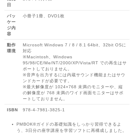
日
パッ
小冊子1冊、DVD1枚
ケー
ジ内
容
動作
Microsoft Windows 7 / 8 / 8.1 64bit、32bit OSに
環境
対応
※Macintosh、Windows
95/98/CE/Me/NT/2000/XP/Vista/RT での再生はサ
ポートしておりません。
※音声を出力するには内蔵サウンド機能またはサウ
ンドカードが必要です。
※最大解像度が 1024×768 未満のモニターや、縦
の解像度が 768 未満のワイド画面モニターはサポ
ートしておりません。
ISBN
978-4-7981-3825-1
PMBOK®ガイドの基礎知識をしっかり習得できるよ
う、3日分の座学講座を学習ソフトに再構成しました。