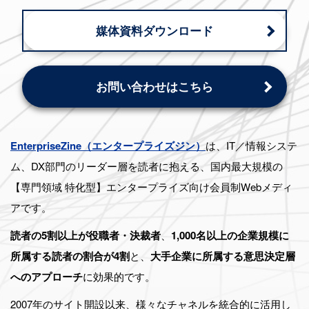
媒体資料ダウンロード
お問い合わせはこちら
EnterpriseZine（エンタープライズジン）
は、IT／情報システ
ム、DX部門のリーダー層を読者に抱える、国内最大規模の
【専門領域 特化型】エンタープライズ向け会員制Webメディ
アです。
読者の5割以上が役職者・決裁者
、
1,000名以上の企業規模に
所属する読者の割合が4割
と、
大手企業に所属する意思決定層
へのアプローチ
に効果的です。
2007年のサイト開設以来、様々なチャネルを統合的に活用し