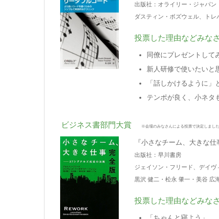
出版社：オライリー・ジャパン
ダスティン・ボズウェル、トレバー
投票した理由などみな
同僚にプレゼントして
新人研修で使いたいと
「話しかけるように」
テンポが良く、小ネタ
ビジネス書部門大賞
※会場のみなさんによる投票で決定しまし
『小さなチーム、大きな仕事
出版社：早川書房
ジェイソン・フリード、デイヴ
黒沢 健二・松永 肇一・美谷 広
投票した理由などみな
「ちゃんと寝よう」、「