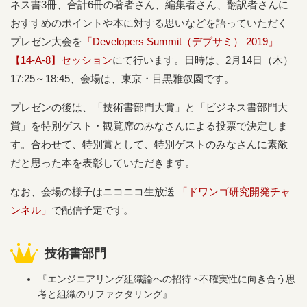
ネス書3冊、合計6冊の著者さん、編集者さん、翻訳者さんに
おすすめのポイントや本に対する思いなどを語っていただく
プレゼン大会を
「Developers Summit（デブサミ） 2019」
【14-A-8】セッション
にて行います。日時は、2月14日（木）
17:25～18:45、会場は、東京・目黒雅叙園です。
プレゼンの後は、「技術書部門大賞」と「ビジネス書部門大
賞」を特別ゲスト・観覧席のみなさんによる投票で決定しま
す。合わせて、特別賞として、特別ゲストのみなさんに素敵
だと思った本を表彰していただきます。
なお、会場の様子はニコニコ生放送
「ドワンゴ研究開発チャ
ンネル」
で配信予定です。
技術書部門
『エンジニアリング組織論への招待 ~不確実性に向き合う思
考と組織のリファクタリング』