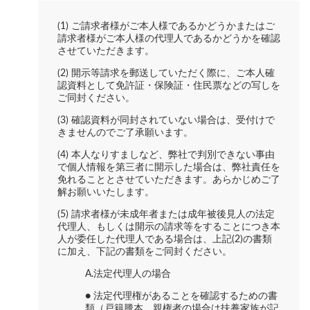
(1) ご請求者様がご本人様であるかどうかまたはご
請求者様がご本人様の代理人であるかどうかを確認
させていただきます。
(2) 開示等請求を郵送していただく際に、ご本人確
認資料として免許証・保険証・住民票などの写しを
ご同封ください。
(3) 確認資料が同封されていない場合は、受付けで
きませんのでご了承願います。
(4) 本人なりすましなど、弊社で判別できない事由
で個人情報を第三者に開示した場合は、弊社責任を
免れることとさせていただきます。あらかじめご了
解お願いいたします。
(5) 請求者様が未成年者または成年被後見人の法定
代理人、もしくは開示の請求等をすることにつき本
人が委任した代理人である場合は、上記(2)の書類
に加え、下記の書類をご同封ください。
A.法定代理人の場合
● 法定代理権があることを確認するための書
類（戸籍謄本、親権者の場合は扶養家族が記