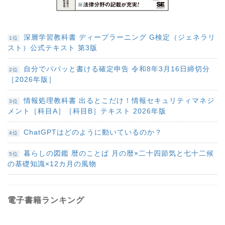
深層学習教科書 ディープラーニング G検定（ジェネラリ
1位
スト）公式テキスト 第3版
自分でパパッと書ける確定申告 令和8年3月16日締切分
2位
［2026年版］
情報処理教科書 出るとこだけ！情報セキュリティマネジ
3位
メント［科目A］［科目B］テキスト 2026年版
ChatGPTはどのように動いているのか？
4位
暮らしの図鑑 暦のことば 月の暦×二十四節気と七十二候
5位
の基礎知識×12カ月の風物
電子書籍ランキング