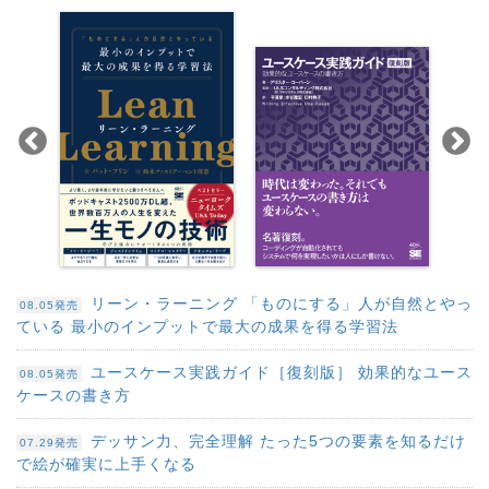
リーン・ラーニング 「ものにする」人が自然とやっ
08.05発売
ている 最小のインプットで最大の成果を得る学習法
ユースケース実践ガイド［復刻版］ 効果的なユース
08.05発売
ケースの書き方
デッサン力、完全理解 たった5つの要素を知るだけ
07.29発売
で絵が確実に上手くなる