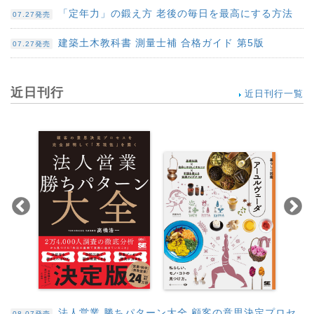
「定年力」の鍛え方 老後の毎日を最高にする方法
07.27発売
建築土木教科書 測量士補 合格ガイド 第5版
07.27発売
近日刊行
近日刊行一覧
法人営業 勝ちパターン大全 顧客の意思決定プロセ
08.07発売