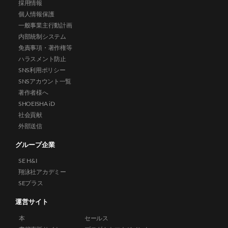
採用情報
個人情報保護
一般事業主行動計画
内部統制システム
免責事項・著作権等
ハラスメント防止
SNS利用ポリシー
SNSアカウント一覧
著作者様へ
SHOEISHA iD
社会貢献
外部送信
グループ企業
SE H&I
翔泳社アカデミー
SEプラス
運営サイト
本
セールス