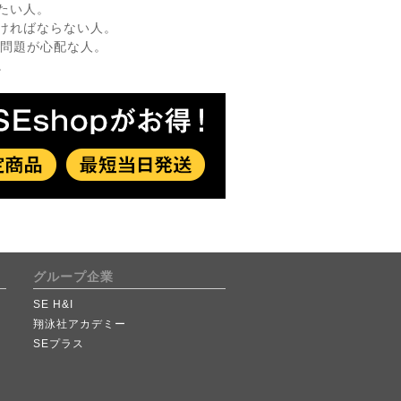
たい人。
ければならない人。
的問題が心配な人。
。
グループ企業
SE H&I
翔泳社アカデミー
SEプラス