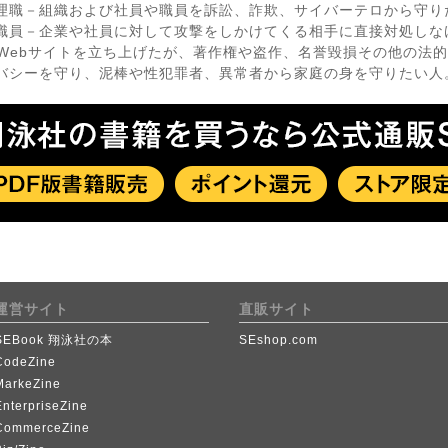
理職－組織および社員や職員を訴訟、詐欺、サイバーテロから守り
や職員－企業や社員に対して攻撃をしかけてくる相手に直接対処しな
でWebサイトを立ち上げたが、著作権や盗作、名誉毀損その他の法
バシーを守り、泥棒や性犯罪者、異常者から家庭の身を守りたい人
運営サイト
直販サイト
SEBook 翔泳社の本
SEshop.com
CodeZine
MarkeZine
EnterpriseZine
CommerceZine