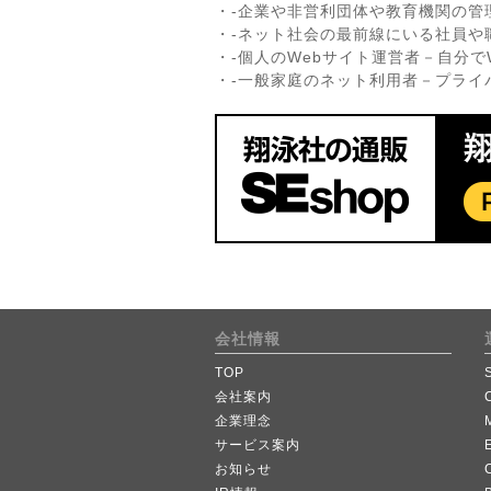
・-企業や非営利団体や教育機関の管
・-ネット社会の最前線にいる社員
・-個人のWebサイト運営者－自分
・-一般家庭のネット利用者－プライ
会社情報
TOP
会社案内
企業理念
サービス案内
お知らせ