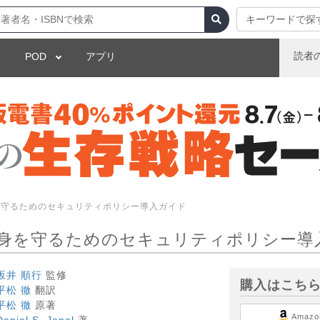
キーワードで探
読者
POD
アプリ
を守るためのセキュリティポリシー導入ガイド
身を守るためのセキュリティポリシー導
坂井 順行
監修
購入はこち
平松 徹
翻訳
平松 徹
原著
Amazo