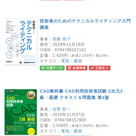
技術者のためのテクニカルライティング入門
講座
著者：
髙橋 慈子
発売：
2018年11月19日
ISBN：
9784798157191
定価：
2,420円
（本体2,200円＋税10%）
カテゴリ：
電気・建築
付属データ
会員特典
正誤あり
CAD教科書 CAD利用技術者試験 2次元2
級・基礎 テキスト＆問題集 第2版
著者：
吉野 彰一
発売：
2018年11月07日
ISBN：
9784798157900
定価：
3,630円
（本体3,300円＋税10%）
カテゴリ：
電気・建築