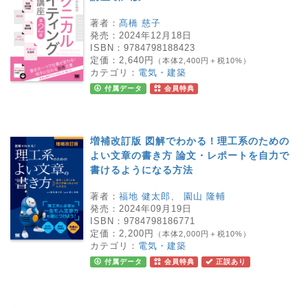
著者：
髙橋 慈子
発売：
2024年12月18日
ISBN：
9784798188423
定価：
2,640円
（本体2,400円＋税10%）
カテゴリ：
電気・建築
付属データ
会員特典
増補改訂版 図解でわかる！理工系のための
よい文章の書き方 論文・レポートを自力で
書けるようになる方法
著者：
福地 健太郎
、
園山 隆輔
発売：
2024年09月19日
ISBN：
9784798186771
定価：
2,200円
（本体2,000円＋税10%）
カテゴリ：
電気・建築
付属データ
会員特典
正誤あり