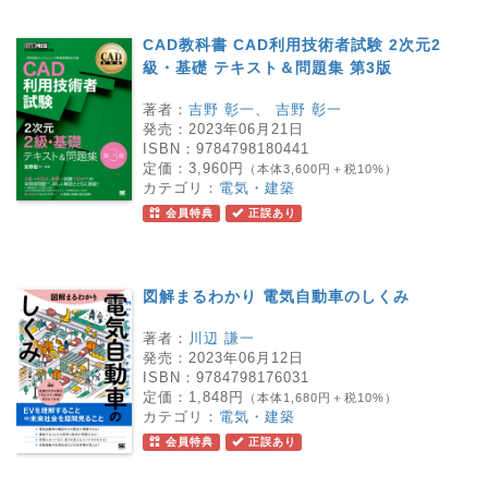
CAD教科書 CAD利用技術者試験 2次元2
級・基礎 テキスト＆問題集 第3版
著者：
吉野 彰一
、
吉野 彰一
発売：
2023年06月21日
ISBN：
9784798180441
定価：
3,960円
（本体3,600円＋税10%）
カテゴリ：
電気・建築
会員特典
正誤あり
図解まるわかり 電気自動車のしくみ
著者：
川辺 謙一
発売：
2023年06月12日
ISBN：
9784798176031
定価：
1,848円
（本体1,680円＋税10%）
カテゴリ：
電気・建築
会員特典
正誤あり