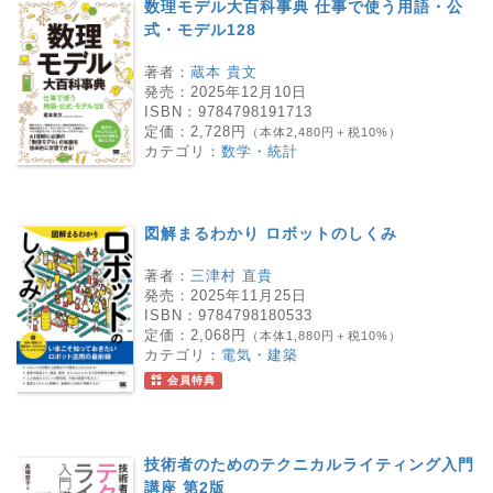
数理モデル大百科事典 仕事で使う用語・公
式・モデル128
著者：
蔵本 貴文
発売：
2025年12月10日
ISBN：
9784798191713
定価：
2,728円
（本体2,480円＋税10%）
カテゴリ：
数学・統計
図解まるわかり ロボットのしくみ
著者：
三津村 直貴
発売：
2025年11月25日
ISBN：
9784798180533
定価：
2,068円
（本体1,880円＋税10%）
カテゴリ：
電気・建築
会員特典
技術者のためのテクニカルライティング入門
講座 第2版