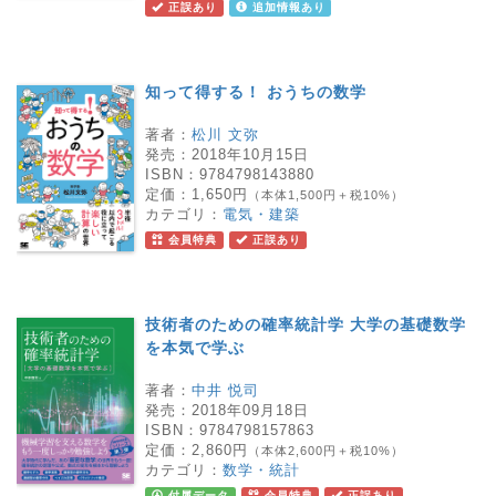
正誤あり
追加情報あり
知って得する！ おうちの数学
著者：
松川 文弥
発売：
2018年10月15日
ISBN：
9784798143880
定価：
1,650円
（本体1,500円＋税10%）
カテゴリ：
電気・建築
会員特典
正誤あり
技術者のための確率統計学 大学の基礎数学
を本気で学ぶ
著者：
中井 悦司
発売：
2018年09月18日
ISBN：
9784798157863
定価：
2,860円
（本体2,600円＋税10%）
カテゴリ：
数学・統計
付属データ
会員特典
正誤あり