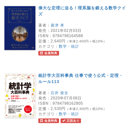
偉大な定理に迫る！理系脳を鍛える数学クイ
ズ
著者：
廣津 孝
発売：
2021年02月03日
ISBN：
9784798164588
定価：
2,640円
（本体2,400円＋税10%）
カテゴリ：
数学・統計
会員特典
統計学大百科事典 仕事で使う公式・定理・
ルール113
著者：
石井 俊全
発売：
2020年07月08日
ISBN：
9784798162805
定価：
2,530円
（本体2,300円＋税10%）
カテゴリ：
数学・統計
会員特典
正誤あり