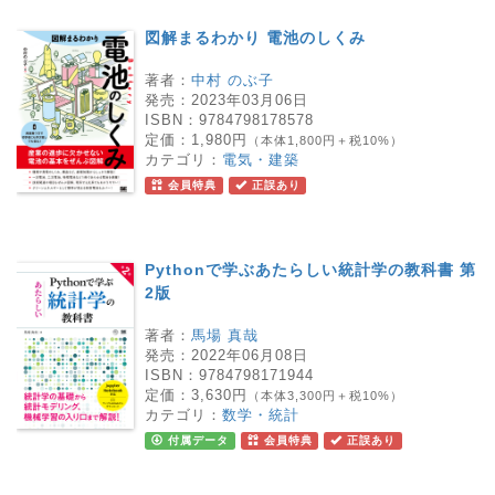
図解まるわかり 電池のしくみ
著者：
中村 のぶ子
発売：
2023年03月06日
ISBN：
9784798178578
定価：
1,980円
（本体1,800円＋税10%）
カテゴリ：
電気・建築
会員特典
正誤あり
Pythonで学ぶあたらしい統計学の教科書 第
2版
著者：
馬場 真哉
発売：
2022年06月08日
ISBN：
9784798171944
定価：
3,630円
（本体3,300円＋税10%）
カテゴリ：
数学・統計
付属データ
会員特典
正誤あり