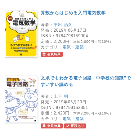
算数からはじめる入門電気数学
著者：
平出 治久
発売：
2019年06月17日
ISBN：
9784798159904
定価：
2,200円
（本体2,000円＋税10%）
カテゴリ：
電気・建築
会員特典
文系でもわかる電子回路 “中学校の知識”で
すいすい読める
著者：
山下 明
発売：
2019年05月20日
ISBN：
9784798152851
定価：
2,420円
（本体2,200円＋税10%）
カテゴリ：
電気・建築
会員特典
正誤あり