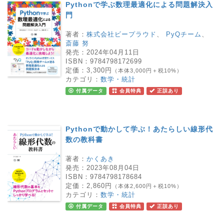
Pythonで学ぶ数理最適化による問題解決入
門
著者：
株式会社ビープラウド
、
PyQチーム
、
斎藤 努
発売：
2024年04月11日
ISBN：
9784798172699
定価：
3,300円
（本体3,000円＋税10%）
カテゴリ：
数学・統計
付属データ
会員特典
正誤あり
Pythonで動かして学ぶ！あたらしい線形代
数の教科書
著者：
かくあき
発売：
2023年08月04日
ISBN：
9784798178684
定価：
2,860円
（本体2,600円＋税10%）
カテゴリ：
数学・統計
付属データ
会員特典
正誤あり