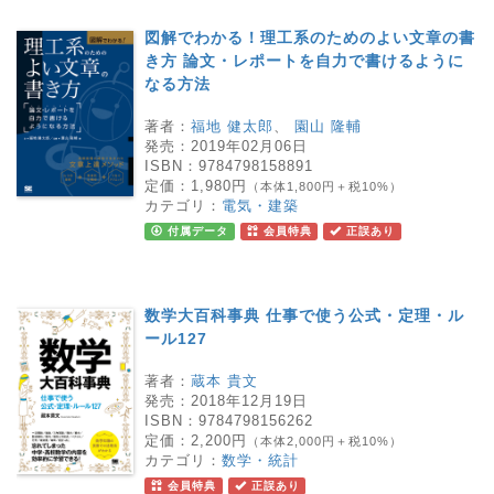
図解でわかる！理工系のためのよい文章の書
き方 論文・レポートを自力で書けるように
なる方法
著者：
福地 健太郎
、
園山 隆輔
発売：
2019年02月06日
ISBN：
9784798158891
定価：
1,980円
（本体1,800円＋税10%）
カテゴリ：
電気・建築
付属データ
会員特典
正誤あり
数学大百科事典 仕事で使う公式・定理・ル
ール127
著者：
蔵本 貴文
発売：
2018年12月19日
ISBN：
9784798156262
定価：
2,200円
（本体2,000円＋税10%）
カテゴリ：
数学・統計
会員特典
正誤あり