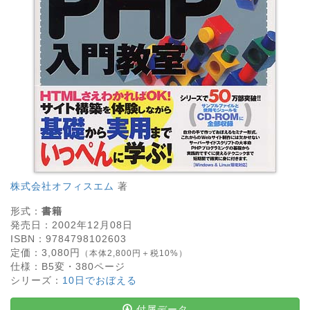
株式会社オフィスエム
著
形式：
書籍
発売日：
2002年12月08日
ISBN：
9784798102603
定価：
3,080
円
（本体2,800円＋税10%）
仕様：
B5変・
380
ページ
シリーズ：
10日でおぼえる
付属データ