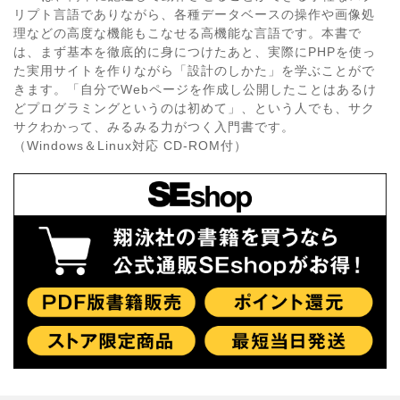
リプト言語でありながら、各種データベースの操作や画像処
理などの高度な機能もこなせる高機能な言語です。本書で
は、まず基本を徹底的に身につけたあと、実際にPHPを使っ
た実用サイトを作りながら「設計のしかた」を学ぶことがで
きます。「自分でWebページを作成し公開したことはあるけ
どプログラミングというのは初めて」、という人でも、サク
サクわかって、みるみる力がつく入門書です。
（Windows＆Linux対応 CD-ROM付）