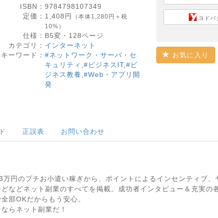
ISBN：
9784798107349
定価：
1,408
円
（本体1,280円＋税
ヨドバ
10%）
仕様：
B5変・
128
ページ
カテゴリ：
インターネット
キーワード：
#ネットワーク・サーバ・セ
お気に入り
キュリティ
,
#ビジネスIT
,
#ビ
ジネス教養
,
#Web・アプリ開
発
ド
正誤表
お問い合わせ
月3万円のプチお小遣い稼ぎから、ポイントによるインセンティブ
などなどネット副業のすべてを掲載。成功者インタビュー＆充実の
全部OKだからもう安心。
ンならネット副業だ！