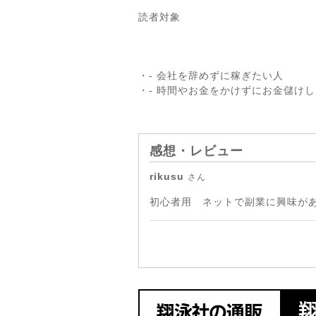
読者対象
・- 会社を辞めずに稼ぎたい人
・- 時間やお金をかけずにお金儲け
感想・レビュー
rikusu
さん
初心者用 ネットで副業に興味が