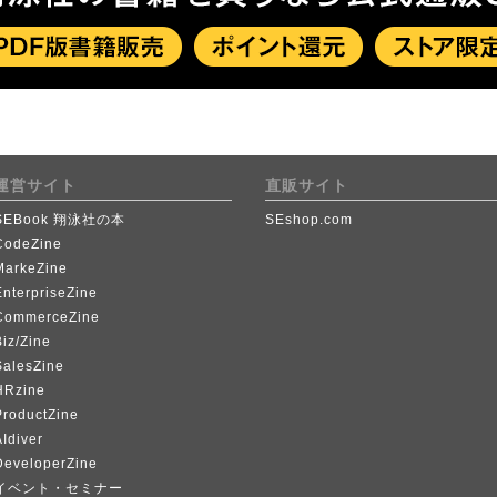
運営サイト
直販サイト
SEBook 翔泳社の本
SEshop.com
CodeZine
MarkeZine
EnterpriseZine
CommerceZine
iz/Zine
SalesZine
HRzine
ProductZine
Idiver
DeveloperZine
イベント・セミナー