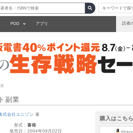
キーワードで探
読者
POD
アプリ
副業
ト副業
株式会社ユニゾン
著
購入はこち
形式：
書籍
発売日：
2004年09月02日
Amazo