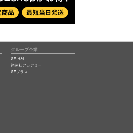
グループ企業
SE H&I
翔泳社アカデミー
SEプラス