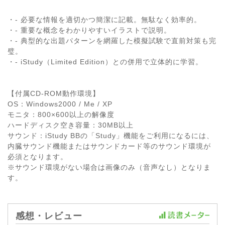
・- 必要な情報を適切かつ簡潔に記載。無駄なく効率的。
・- 重要な概念をわかりやすいイラストで説明。
・- 典型的な出題パターンを網羅した模擬試験で直前対策も完
璧。
・- iStudy（Limited Edition）との併用で立体的に学習。
【付属CD-ROM動作環境】
OS：Windows2000 / Me / XP
モニタ：800×600以上の解像度
ハードディスク空き容量：30MB以上
サウンド：iStudy BBの「Study」機能をご利用になるには、
内臓サウンド機能またはサウンドカード等のサウンド環境が
必須となります。
※サウンド環境がない場合は画像のみ（音声なし）となりま
す。
感想・レビュー