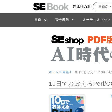
翔泳社の本
書籍
電子書籍
オーディオブック
ホーム >
書籍 >
10日でおぼえるPerl/CG
10日でおぼえるPerl/