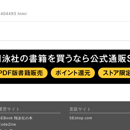
14404493.html
運営サイト
直販サイト
SEBook 翔泳社の本
SEshop.com
CodeZine