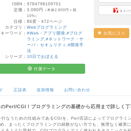
ISBN：
9784798109701
定価：
3,080
円
（本体2,800円＋税
ヨドバ
10%）
仕様：
B5変・
472
ページ
カテゴリ：
Webプログラミング
キーワード：
#Web・アプリ開発
,
#プログ
お気に入り
ラミング
,
#ネットワーク・サ
ーバ・セキュリティ
,
#開発手
法
シリーズ：
10日でおぼえる
付属データ
ド
正誤表
追加情報
お問い合わせ
のPerl/CGI！プログラミングの基礎から応用まで詳しく
を行なうための仕組みであるCGIを、Perl言語によってプログラ
ため、まったくプログラミングの経験がない方でも、無理なく確実
えるような題材で、CGIプログラムでよく使われるテクニックを