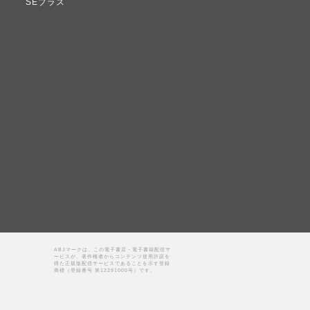
SEプラス
ABJマークは、この電子書店・電子書籍配信サ
ービスが、著作権者からコンテンツ使用許諾を
得た正規版配信サービスであることを示す登録
商標（登録番号 第12291000号）です。