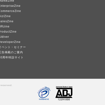
MarkeZine
EnterpriseZine
CommerceZine
iz/Zine
SalesZine
HRzine
ProductZine
Idiver
DeveloperZine
イベント・セミナー
広告掲載のご案内
40周年特設サイト
 reserved.