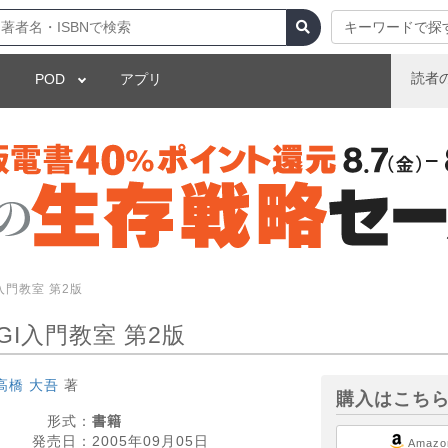
キーワードで探
読者
POD
アプリ
I入門教室 第2版
CGI入門教室 第2版
高橋 大吾
著
購入はこち
形式：
書籍
発売日：
2005年09月05日
Amazo