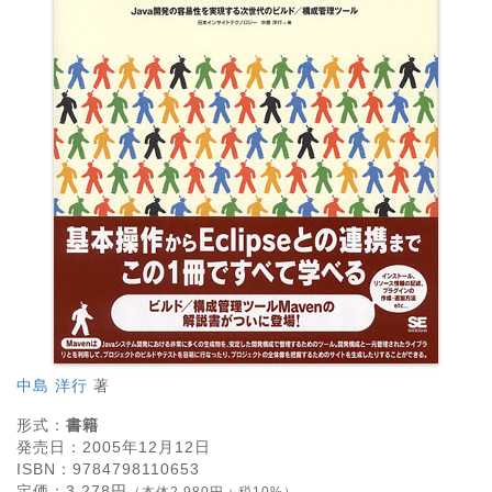
中島 洋行
著
形式：
書籍
発売日：
2005年12月12日
ISBN：
9784798110653
定価：
3,278
円
（本体2,980円＋税10%）