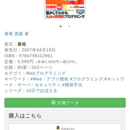
漆尾 貴義
著
形式：
書籍
発売日：
2007年04月19日
ISBN：
9784798112961
定価：
3,080
円
（本体2,800円＋税10%）
仕様：
B5変・
352
ページ
カテゴリ：
Webプログラミング
キーワード：
#Web・アプリ開発
,
#プログラミング
,
#ネットワ
ーク・サーバ・セキュリティ
,
#開発手法
シリーズ：
10日でおぼえる
付属データ
購入はこちら
Amazon