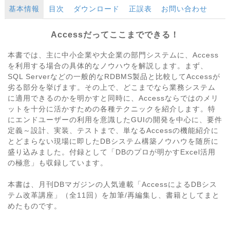
基本情報
目次
ダウンロード
正誤表
お問い合わせ
Accessだってここまでできる！
本書では、主に中小企業や大企業の部門システムに、Access
を利用する場合の具体的なノウハウを解説します。まず、
SQL Serverなどの一般的なRDBMS製品と比較してAccessが
劣る部分を挙げます。その上で、どこまでなら業務システム
に適用できるのかを明かすと同時に、Accessならではのメリ
ットを十分に活かすための各種テクニックを紹介します。特
にエンドユーザーの利用を意識したGUIの開発を中心に、要件
定義～設計、実装、テストまで、単なるAccessの機能紹介に
とどまらない現場に即したDBシステム構築ノウハウを随所に
盛り込みました。付録として「DBのプロが明かすExcel活用
の極意」も収録しています。
本書は、月刊DBマガジンの人気連載「AccessによるDBシス
テム改革講座」（全11回）を加筆/再編集し、書籍としてまと
めたものです。