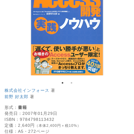
株式会社インフォース
著
前野 好太郎
著
形式：
書籍
発売日：
2007年01月29日
ISBN：
9784798113432
定価：
2,640
円
（本体2,400円＋税10%）
仕様：
A5・
272
ページ