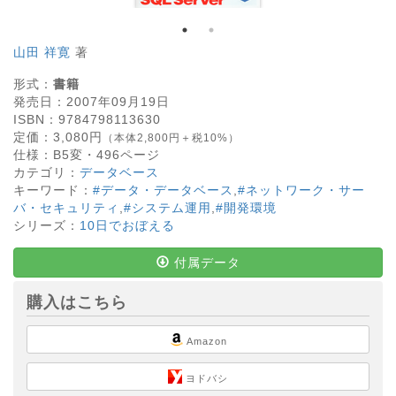
山田 祥寛
著
形式：
書籍
発売日：
2007年09月19日
ISBN：
9784798113630
定価：
3,080
円
（本体2,800円＋税10%）
仕様：
B5変・
496
ページ
カテゴリ：
データベース
キーワード：
#データ・データベース
,
#ネットワーク・サー
バ・セキュリティ
,
#システム運用
,
#開発環境
シリーズ：
10日でおぼえる
付属データ
購入はこちら
Amazon
ヨドバシ