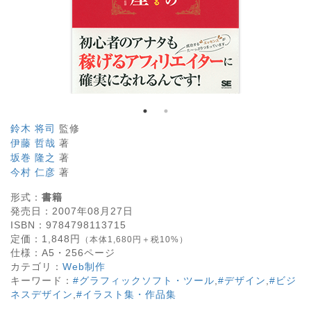
鈴木 将司
監修
伊藤 哲哉
著
坂巻 隆之
著
今村 仁彦
著
形式：
書籍
発売日：
2007年08月27日
ISBN：
9784798113715
定価：
1,848
円
（本体1,680円＋税10%）
仕様：
A5・
256
ページ
カテゴリ：
Web制作
キーワード：
#グラフィックソフト・ツール
,
#デザイン
,
#ビジ
ネスデザイン
,
#イラスト集・作品集