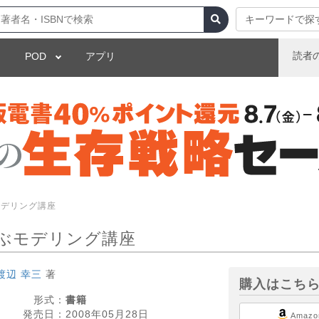
キーワードで探
読者
POD
アプリ
モデリング講座
ぶモデリング講座
渡辺 幸三
著
購入はこち
形式：
書籍
発売日：
2008年05月28日
Amazo