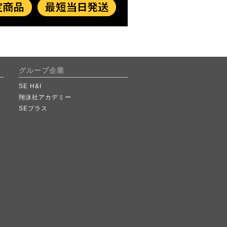
グループ企業
SE H&I
翔泳社アカデミー
SEプラス