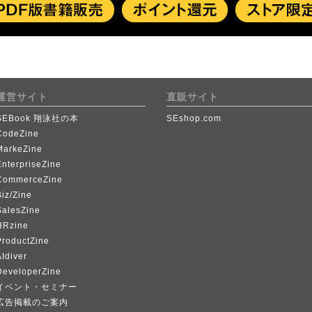
運営サイト
直販サイト
SEBook 翔泳社の本
SEshop.com
CodeZine
MarkeZine
EnterpriseZine
CommerceZine
iz/Zine
SalesZine
HRzine
ProductZine
Idiver
DeveloperZine
イベント・セミナー
広告掲載のご案内