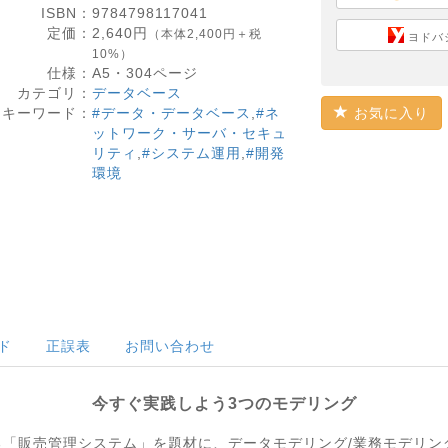
ISBN：
9784798117041
定価：
2,640
円
（本体2,400円＋税
ヨドバ
10%）
仕様：
A5・
304
ページ
カテゴリ：
データベース
キーワード：
#データ・データベース
,
#ネ
お気に入り
ットワーク・サーバ・セキュ
リティ
,
#システム運用
,
#開発
環境
ド
正誤表
お問い合わせ
今すぐ実践しよう3つのモデリング
「販売管理システム」を題材に、データモデリング/業務モデリン