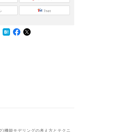
シ
7net
グ/機能モデリングの考え方とテクニ