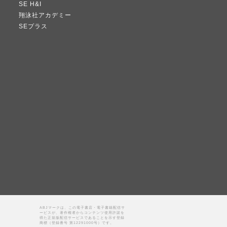
SE H&I
翔泳社アカデミー
SEプラス
ABJマークは、この電子書店・電子書籍配信サ
ービスが、著作権者からコンテンツ使用許諾を
得た正規版配信サービスであることを示す登録
商標（登録番号 第12291000号）です。