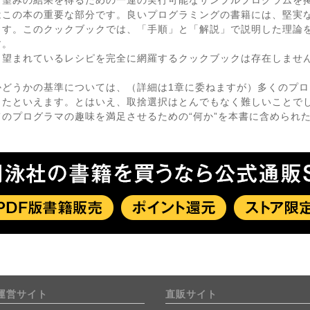
、望みの結果を得るための一連の実行可能なサンプルプログラムを
はこの本の重要な部分です。良いプログラミングの書籍には、堅実
ます。このクックブックでは、「手順」と「解説」で説明した理論
す。
、望まれているレシピを完全に網羅するクックブックは存在しませ
かどうかの基準については、（詳細は1章に委ねますが）多くのプ
したといえます。とはいえ、取捨選択はとんでもなく難しいことで
のプログラマの趣味を満足させるための“何か”を本書に含められ
運営サイト
直販サイト