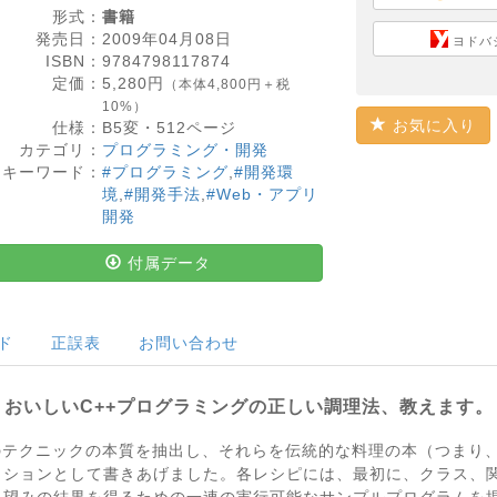
形式：
書籍
発売日：
2009年04月08日
ヨドバ
ISBN：
9784798117874
定価：
5,280
円
（本体4,800円＋税
10%）
お気に入り
仕様：
B5変・
512
ページ
カテゴリ：
プログラミング・開発
キーワード：
#プログラミング
,
#開発環
境
,
#開発手法
,
#Web・アプリ
開発
付属データ
ド
正誤表
お問い合わせ
おいしいC++プログラミングの正しい調理法、教えます。
のテクニックの本質を抽出し、それらを伝統的な料理の本（つまり
クションとして書きあげました。各レシピには、最初に、クラス、