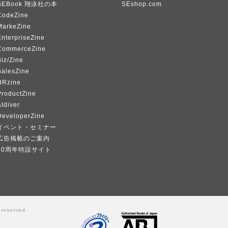
SEBook 翔泳社の本
SEshop.com
CodeZine
MarkeZine
EnterpriseZine
CommerceZine
iz/Zine
SalesZine
HRzine
ProductZine
Idiver
DeveloperZine
イベント・セミナー
広告掲載のご案内
40周年特設サイト
 reserved.