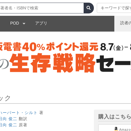
キーワードで探
読者
POD
アプリ
ク
ック
ハーバート・シルト
著
購入はこち
日向 俊二
翻訳
日向 俊二
原著
Amazo