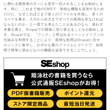
に携わる開発者の方々にも是非一読されることをお勧めしま
す。特に、これまで他のCMSで「単純な機能を追加するため
だけに、なぜこれほどまで多くのファイルを作成し、多くの
コードを書き、入力から出力まですべての面倒を見なければ
ならないのか」と一度でも考えたことがあるのなら、迷わず
本書を携え、Drupalでの開発に切り替えることをお勧めしま
す。Drupalでは、『フック』と呼ばれるイベントドリブンの
仕組みを利用することにより、面倒な処理はDrupalに任せ、
ロジックに集中し、わずかな量のファイルとコードで、短時
間で簡単に望みどおりの機能を追加できることでしょう。