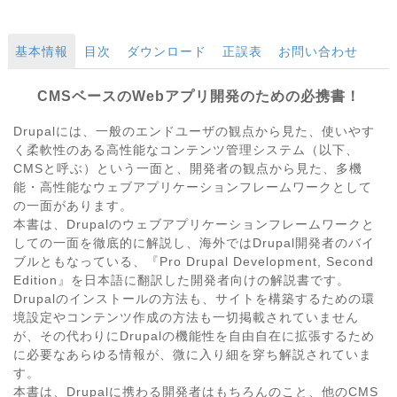
基本情報
目次
ダウンロード
正誤表
お問い合わせ
CMSベースのWebアプリ開発のための必携書！
Drupalには、一般のエンドユーザの観点から見た、使いやす
く柔軟性のある高性能なコンテンツ管理システム（以下、
CMSと呼ぶ）という一面と、開発者の観点から見た、多機
能・高性能なウェブアプリケーションフレームワークとして
の一面があります。
本書は、Drupalのウェブアプリケーションフレームワークと
しての一面を徹底的に解説し、海外ではDrupal開発者のバイ
ブルともなっている、『Pro Drupal Development, Second
Edition』を日本語に翻訳した開発者向けの解説書です。
Drupalのインストールの方法も、サイトを構築するための環
境設定やコンテンツ作成の方法も一切掲載されていません
が、その代わりにDrupalの機能性を自由自在に拡張するため
に必要なあらゆる情報が、微に入り細を穿ち解説されていま
す。
本書は、Drupalに携わる開発者はもちろんのこと、他のCMS