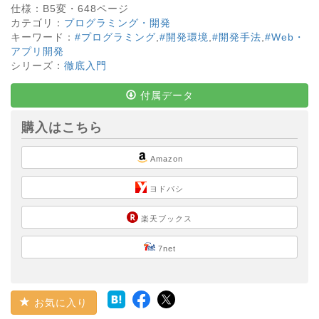
仕様：
B5変・
648
ページ
カテゴリ：
プログラミング・開発
キーワード：
#プログラミング
,
#開発環境
,
#開発手法
,
#Web・
アプリ開発
シリーズ：
徹底入門
付属データ
購入はこちら
Amazon
ヨドバシ
楽天ブックス
7net
お気に入り