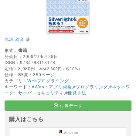
赤坂 玲音
著
形式：
書籍
発売日：
2009年05月28日
ISBN：
9784798118178
定価：
3,080
円
（本体2,800円＋税10%）
仕様：
B5変・
350
ページ
カテゴリ：
Webプログラミング
キーワード：
#Web・アプリ開発
,
#プログラミング
,
#ネットワ
ーク・サーバ・セキュリティ
,
#開発手法
付属データ
購入はこちら
Amazon