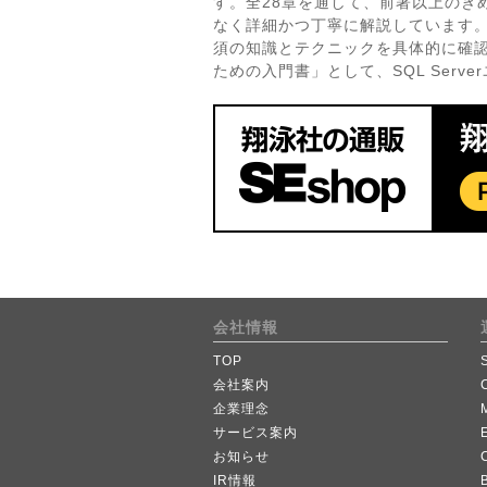
す。全28章を通して、前著以上のきめ
なく詳細かつ丁寧に解説しています
須の知識とテクニックを具体的に確認し
ための入門書」として、SQL Ser
会社情報
TOP
会社案内
企業理念
サービス案内
お知らせ
IR情報
B