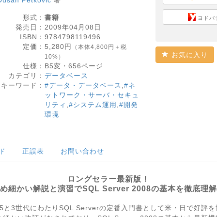
Dusan Petkovic
著
形式：
書籍
ヨドバ
発売日：
2009年04月08日
ISBN：
9784798119496
定価：
5,280
円
（本体4,800円＋税
お気に入り
10%）
仕様：
B5変・
656
ページ
カテゴリ：
データベース
キーワード：
#データ・データベース
,
#ネ
ットワーク・サーバ・セキュ
リティ
,
#システム運用
,
#開発
環境
ド
正誤表
お問い合わせ
ロングセラー最新版！
め細かい解説と演習でSQL Server 2008の基本を徹底理
005と3世代にわたりSQL Serverの定番入門書として米・日で