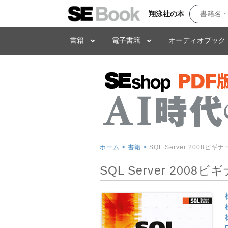
翔泳社の本
書籍
電子書籍
オーディオブック
ホーム >
書籍 >
SQL Server 2008ビ
SQL Server 200