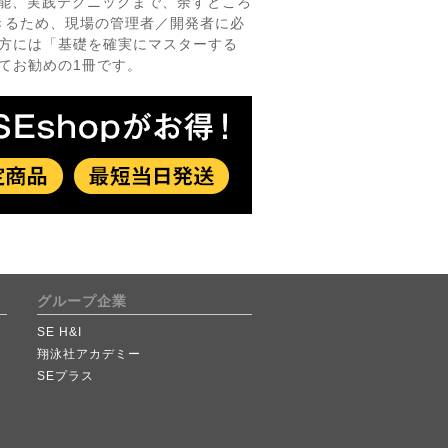
新機能、実践テクニックまで、余すところ
きるため、現場の管理者／開発者に必
む方には「基礎を確実にマスターする
してお勧めの1冊です。
グループ企業
SE H&I
翔泳社アカデミー
SEプラス