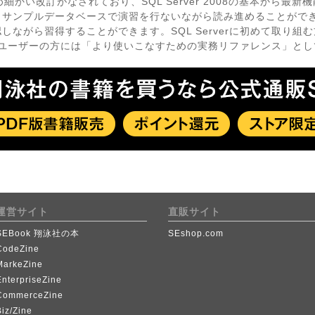
細かい改訂がなされており、SQL Server 2008の基本から最
。サンプルデータベースで演習を行ないながら読み進めることがで
ながら習得することができます。SQL Serverに初めて取り組
verユーザーの方には「より使いこなすための実務リファレンス」と
運営サイト
直販サイト
SEBook 翔泳社の本
SEshop.com
CodeZine
MarkeZine
EnterpriseZine
CommerceZine
iz/Zine