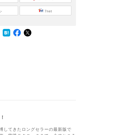
シ
7net
解！
好評を博してきたロングセラーの最新版で