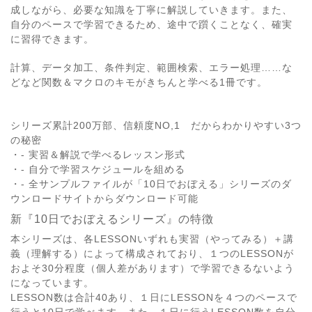
成しながら、必要な知識を丁寧に解説していきます。また、
自分のペースで学習できるため、途中で躓くことなく、確実
に習得できます。
計算、データ加工、条件判定、範囲検索、エラー処理……な
どなど関数＆マクロのキモがきちんと学べる1冊です。
シリーズ累計200万部、信頼度NO,1 だからわかりやすい3つ
の秘密
・- 実習＆解説で学べるレッスン形式
・- 自分で学習スケジュールを組める
・- 全サンプルファイルが「10日でおぼえる」シリーズのダ
ウンロードサイトからダウンロード可能
新『10日でおぼえるシリーズ』の特徴
本シリーズは、各LESSONいずれも実習（やってみる）＋講
義（理解する）によって構成されており、１つのLESSONが
およそ30分程度（個人差があります）で学習できるないよう
になっています。
LESSON数は合計40あり、１日にLESSONを４つのペースで
行うと10日で学べます。また、１日に行うLESSON数を自分