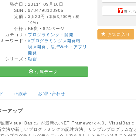
発売日：
2011年09月16日
ISBN：
9784798123905
ヨドバ
定価：
3,520
円
（本体3,200円＋税
10%）
仕様：
B5変・
624
ページ
お気に入り
カテゴリ：
プログラミング・開発
キーワード：
#プログラミング
,
#開発環
境
,
#開発手法
,
#Web・アプリ
開発
シリーズ：
独習
付属データ
ド
正誤表
お問い合わせ
パワーアップ
sual Basic』が最新の.NET Framework 4.0、VisualBasic 2010
ionalに対応。新文法や新しいプログラミングの記述方法、サンプルプログ
ら現場で役立つプログラミングテクニックまでをきちんと身につけること