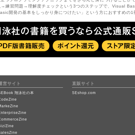
練習問題→理解度チェックという3つのステップで、Visual Ba
sual Basic開発の基本をしっかり身につけたい」という方におすすめの
運営サイト
直販サイト
SEBook 翔泳社の本
SEshop.com
CodeZine
MarkeZine
EnterpriseZine
CommerceZine
iz/Zine
SalesZine