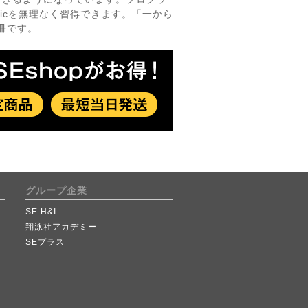
sicを無理なく習得できます。「一から
1冊です。
グループ企業
SE H&I
翔泳社アカデミー
SEプラス