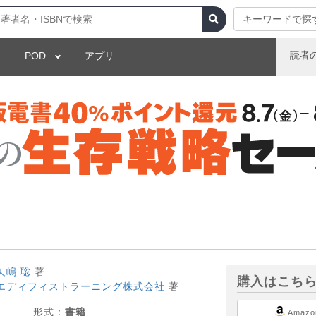
キーワードで探
読者
POD
アプリ
矢嶋 聡
著
購入はこち
エディフィストラーニング株式会社
著
形式：
書籍
Amazo