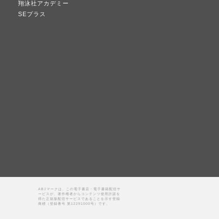
翔泳社アカデミー
SEプラス
ABJマークは、この電子書店・電子書籍配信サ
ービスが、著作権者からコンテンツ使用許諾を
得た正規版配信サービスであることを示す登録
商標（登録番号 第12291000号）です。