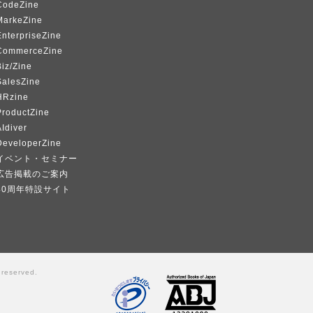
CodeZine
MarkeZine
EnterpriseZine
CommerceZine
iz/Zine
SalesZine
HRzine
ProductZine
Idiver
DeveloperZine
イベント・セミナー
広告掲載のご案内
40周年特設サイト
 reserved.