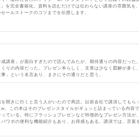
座』を完全書籍化。資料を読むだけでは伝わらない講座の雰囲気を
のセールストークのコツまでを伝授します。
養成講座」が面白すぎたので読んでみたが、期待通りの内容だった
まくりの内容だった。プレゼン本らしく、文章は少なく図解が多く
大事」という名言あり、まさにその通りだと思う。
演を聞きに行くと言う人がいたので再読。以前会社で講演してもら
たw。この本はそのプレゼンスタイルがギュッと詰まっている内容
なっている。特にフラッシュプレゼンなど特徴的なプレゼン方法が
、パワポの便利な機能紹介もあり、お得感もある。講演では、言葉