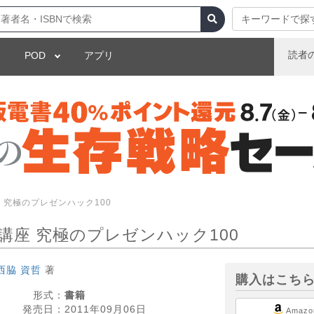
キーワードで探
読者
POD
アプリ
 究極のプレゼンハック100
座 究極のプレゼンハック100
西脇 資哲
著
購入はこち
形式：
書籍
発売日：
2011年09月06日
Amazo