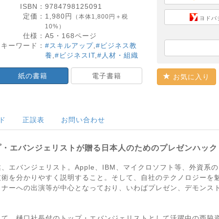
ISBN：
9784798125091
定価：
1,980
円
（本体1,800円＋税
ヨドバ
10%）
仕様：
A5・
168
ページ
キーワード：
#スキルアップ
,
#ビジネス教
養
,
#ビジネスIT
,
#人材・組織
紙の書籍
電子書籍
お気に入り
ド
正誤表
お問い合わせ
プ・エバンジェリストが贈る日本人のためのプレゼンハック
、エバンジェリスト。Apple、IBM、マイクロソフト等、外資系
技術を分かりやすく説明すること。そして、自社のテクノロジーを
ミナーへの出演等が中心となっており、いわばプレゼン、デモンス
にて、樋口社長付のトップ・エバンジェリストとして活躍中の西脇