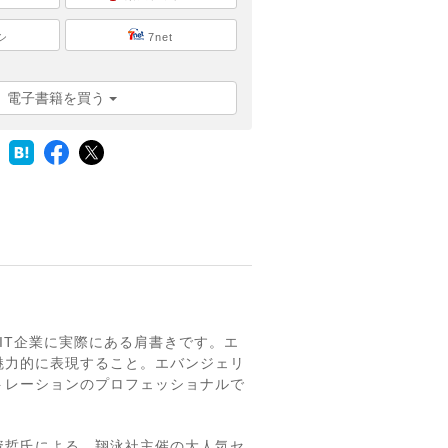
シ
7net
電子書籍を買う
のIT企業に実際にある肩書きです。エ
魅力的に表現すること。エバンジェリ
トレーションのプロフェッショナルで
資哲氏による、翔泳社主催の大人気セ