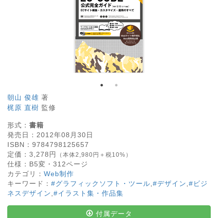
朝山 俊雄
著
梶原 直樹
監修
形式：
書籍
発売日：
2012年08月30日
ISBN：
9784798125657
定価：
3,278
円
（本体2,980円＋税10%）
仕様：
B5変・
312
ページ
カテゴリ：
Web制作
キーワード：
#グラフィックソフト・ツール
,
#デザイン
,
#ビジ
ネスデザイン
,
#イラスト集・作品集
付属データ