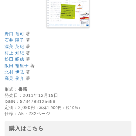
野口 竜司
著
石井 陽子
著
渥美 英紀
著
村上 知紀
著
松田 昭穂
著
阪田 裕里子
著
北村 伊弘
著
高見 俊介
著
形式：
書籍
発売日：
2011年12月19日
ISBN：
9784798125688
定価：
2,090
円
（本体1,900円＋税10%）
仕様：
A5・
232
ページ
購入はこちら