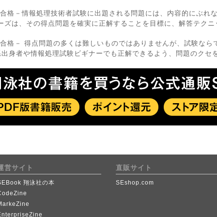
対合格－情報処理技術者試験に出題される問題には、内容的にぶれ
リーズは、その得点問題を確実に正解することを目標に、解答テクニ
対合格－ 得点問題の多くは難しいものではありませんが、試験なら
系出身者や情報処理試験ビギナーでも正解できるよう、問題のクセ
運営サイト
直販サイト
SEBook 翔泳社の本
SEshop.com
CodeZine
MarkeZine
EnterpriseZine