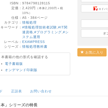
ISBN：
9784798128115
定価：
2,420
円
（本体2,200円＋税
ヨドバ
10%）
仕様：
A5・
384
ページ
カテゴリ：
情報処理
キーワード：
#情報処理技術者試験
,
#IT関
連資格
,
#プログラミング
,
#シ
オ
ステム運用
レーベル：
EXAMPRESS
シリーズ：
情報処理教科書
お気に入り
本書籍の他の形式を確認する
電子書籍版
オンデマンド印刷版
ド
正誤表
お問い合わせ
る本」シリーズの特長