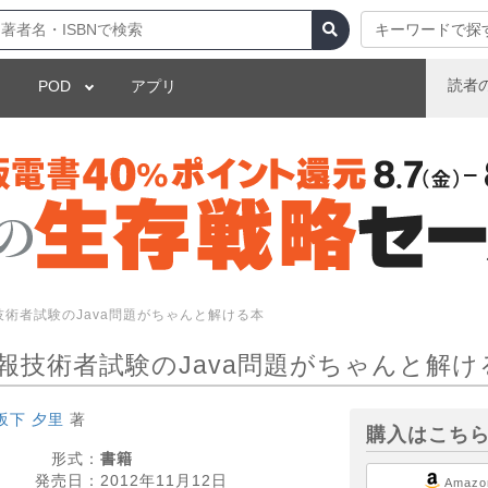
キーワードで探
読者
POD
アプリ
技術者試験のJava問題がちゃんと解ける本
報技術者試験のJava問題がちゃんと解け
坂下 夕里
著
購入はこち
形式：
書籍
発売日：
2012年11月12日
Amazo