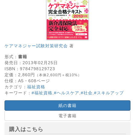
ケアマネジャー試験対策研究会
著
形式：
書籍
発売日：
2013年02月25日
ISBN：
9784798129723
定価：
2,860
円
（本体2,600円＋税10%）
仕様：
A5・
608
ページ
カテゴリ：
福祉資格
キーワード：
#福祉資格
,
#ヘルスケア
,
#社会
,
#スキルアップ
紙の書籍
電子書籍
購入はこちら