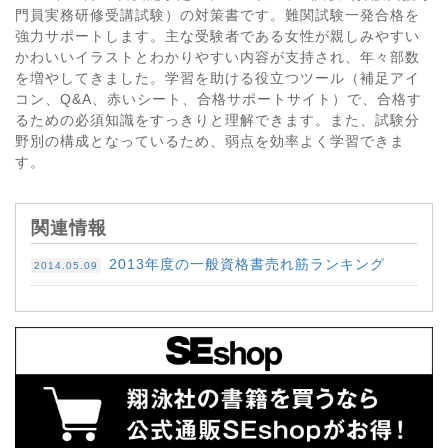
門員実務研修受講試験）の対策書です。難関試験一発合格を
強力サポートします。主な受験者である女性が親しみやすい
かわいいイラストとわかりやすい内容が支持され、年々部数
を増やしてきました。学習を助ける役立つツール（補足アイ
コン、Q&A、赤いシート、合格サポートサイト）で、合格す
るための必須知識をすっきりと理解できます。また、試験分
野別の構成となっているため、弱点を効率よく学習できま
す。
関連情報
2013年度の一般資格書売れ筋ランキング
2014.05.09