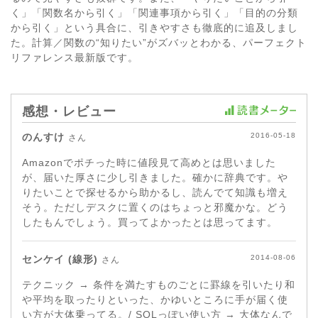
く」「関数名から引く」「関連事項から引く」「目的の分類
から引く」という具合に、引きやすさも徹底的に追及しまし
た。計算／関数の“知りたい”がズバッとわかる、パーフェクト
リファレンス最新版です。
感想・レビュー
のんすけ
2016-05-18
さん
Amazonでポチった時に値段見て高めとは思いました
が、届いた厚さに少し引きました。確かに辞典です。や
りたいことで探せるから助かるし、読んでて知識も増え
そう。ただしデスクに置くのはちょっと邪魔かな。どう
したもんでしょう。買ってよかったとは思ってます。
センケイ (線形)
2014-08-06
さん
テクニック → 条件を満たすものごとに罫線を引いたり和
や平均を取ったりといった、かゆいところに手が届く使
い方が大体乗ってる。/ SQLっぽい使い方 → 大体なんで