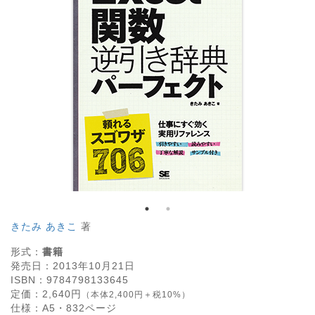
きたみ あきこ
著
形式：
書籍
発売日：
2013年10月21日
ISBN：
9784798133645
定価：
2,640
円
（本体2,400円＋税10%）
仕様：
A5・
832
ページ