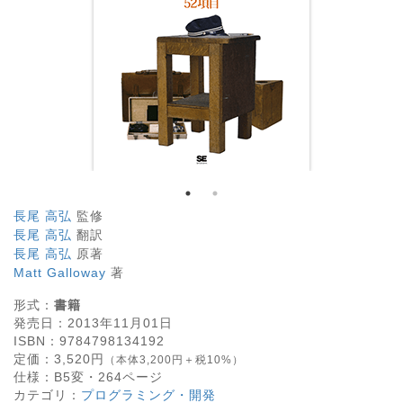
長尾 高弘
監修
長尾 高弘
翻訳
長尾 高弘
原著
Matt Galloway
著
形式：
書籍
発売日：
2013年11月01日
ISBN：
9784798134192
定価：
3,520
円
（本体3,200円＋税10%）
仕様：
B5変・
264
ページ
カテゴリ：
プログラミング・開発