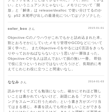
い」というニュアンスじゃないし. メモリについて「開
放」と「解体」は release/dealloc で使い分けてるのか
な. p52 末尾呼び出しの最適化についてはゾクゾクした.
color_box
2015-01-01
さん
Objective-Cのノウハウがこれでもかと詰め込まれた本。
割とおろそかにしていたメモリ管理やGCDなどについて
深く学べた。 またObjective-CをやるにはC言語をきっち
りやっておかねばならないという思いが一層強まった。
Objective-Cやる人は読んでおいて損の無い一冊。 即効
で役に立つというわけではないだろうけど、長期的に考
えてじわじわ役に立つこと間違いなし。
ななみ
2014-01-03
さん
読みやすくてとても勉強になった。確かにそれほど難し
いことは書かれていないけど、副題にある「プログラミ
ングをスムーズに行うための」という書き方がズバリ当
てはまる感じ。本書を読んでも何か新しいことができる
ようにはならないだろうけど、きちんと理解して実践す