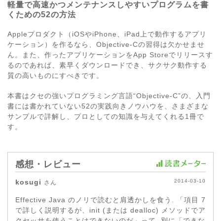
軽量で高速かつメンテナンスしやすいプログラムを書
くための52の方法
Appleプロダクト（iOSやiPhone、iPad上で動作するアプリ
ケーション）を作るなら、Objective-Cの習得は欠かせませ
ん。また、作ったアプリケーションをApp Storeでリリースす
るのであれば、素早くダウンロードでき、サクサク動作する
質の高いものにすべきです。
本書はクセの強いプログラミング言語“Objective-C”の、入門
書には書かれていない52の実践向きノウハウを、さまざまな
サンプルで詳解し、プロとしての知識を与えてくれる1冊で
す。
感想・レビュー
kosugi
2014-03-10
さん
Effective Java のノリで読むと肩透かしを食う. 「項目 7
で詳しく説明するが、init (または dealloc) メソッドでア
クセッサを使うことはできないのだ」って, 別に「できな