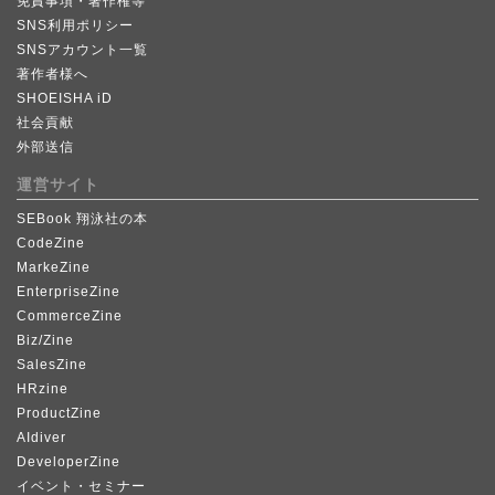
免責事項・著作権等
SNS利用ポリシー
SNSアカウント一覧
著作者様へ
SHOEISHA iD
社会貢献
外部送信
運営サイト
SEBook 翔泳社の本
CodeZine
MarkeZine
EnterpriseZine
CommerceZine
Biz/Zine
SalesZine
HRzine
ProductZine
AIdiver
DeveloperZine
イベント・セミナー