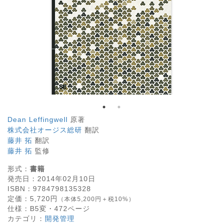
Dean Leffingwell
原著
株式会社オージス総研
翻訳
藤井 拓
翻訳
藤井 拓
監修
形式：
書籍
発売日：
2014年02月10日
ISBN：
9784798135328
定価：
5,720
円
（本体5,200円＋税10%）
仕様：
B5変・
472
ページ
カテゴリ：
開発管理