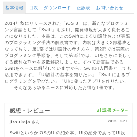
基本情報
目次
ダウンロード
正誤表
お問い合わせ
2014年秋にリリースされた「iOS 8」は、新たなプログラミ
ング言語として「Swift」を採用、開発環境が大きく変わるこ
とになりました。本書は、このSwiftによるUI設計および実際
のプログラミング手法の解説書です。内容は大きく3部構成と
なっており、第1部ではUI設計の考え方を、第2部では実際の
プログラミング手順を、そして第3部では、UIをさらに楽しく
する便利なTipsを多数解説しました。すべて新言語である
Swiftをベースに解説していますから、Swiftの入門書としても
活用できます。「UI設計の基本を知りたい」「Swiftによるプ
ログラミングを学びたい」「UIに凝ったアプリを作りたい」
……そんなあらゆるニーズに対応したお得な1冊です。
感想・レビュー
jiroukaja
2015-08-21
さん
SwiftというかiOSのUIの紹介本。UIの紹介であってUI設