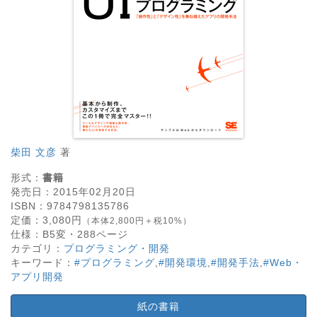
柴田 文彦
著
形式：
書籍
発売日：
2015年02月20日
ISBN：
9784798135786
定価：
3,080
円
（本体2,800円＋税10%）
仕様：
B5変・
288
ページ
カテゴリ：
プログラミング・開発
キーワード：
#プログラミング
,
#開発環境
,
#開発手法
,
#Web・
アプリ開発
紙の書籍