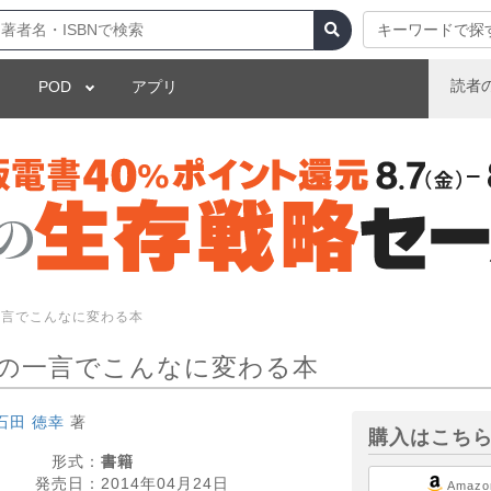
キーワードで探
読者
POD
アプリ
一言でこんなに変わる本
の一言でこんなに変わる本
石田 徳幸
著
購入はこち
形式：
書籍
発売日：
2014年04月24日
Amazo