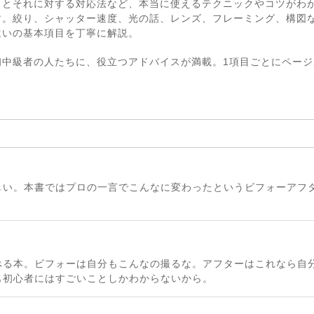
スとそれに対する対応法など、本当に使えるテクニックやコツがわ
す。絞り、シャッター速度、光の話、レンズ、フレーミング、構図
違いの基本項目を丁寧に解説。
初中級者の人たちに、役立つアドバイスが満載。1項目ごとにペー
しい。本書ではプロの一言でこんなに変わったというビフォーアフ
べる本。ビフォーは自分もこんなの撮るな。アフターはこれなら自
も初心者にはすごいことしかわからないから。