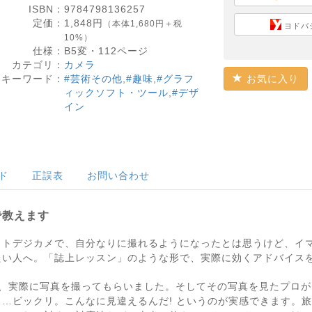
ISBN：
9784798136257
定価：
1,848
円
（本体1,680円＋税
ヨドバ
10%）
仕様：
B5変・
112
ページ
カテゴリ：
カメラ
キーワード：
#芸術その他
,
#趣味
,
#グラフ
お気に入り
ィックソフト・ツール
,
#デザ
イン
ド
正誤表
お問い合わせ
で教えます
クトデジカメで、自分なりに撮れるようになったとは思うけど、イ
たい人へ。「誌上レッスン」のような形で、実際に効くアドバイス
に、実際に写真を撮ってもらいました。そしてその写真を見たプロ
…ビックリ。こんなに見違えるんだ! というのが実感できます。