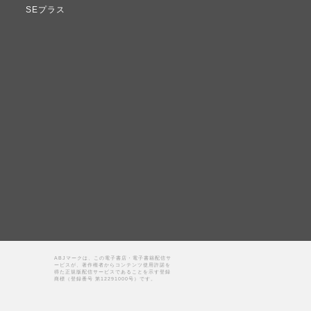
SEプラス
ABJマークは、この電子書店・電子書籍配信サ
ービスが、著作権者からコンテンツ使用許諾を
得た正規版配信サービスであることを示す登録
商標（登録番号 第12291000号）です。