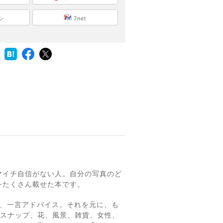
シ
7net
マイチ自信がない人。自分の写真のど
をたくさん載せた本です。
が、一言アドバイス。それを元に、も
旅スナップ、花、風景、雑貨、女性、