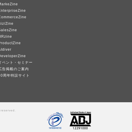
MarkeZine
EnterpriseZine
CommerceZine
iz/Zine
SalesZine
HRzine
ProductZine
Idiver
DeveloperZine
イベント・セミナー
広告掲載のご案内
40周年特設サイト
 reserved.