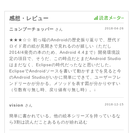
感想・レビュー
ニョンブーチョッパー
2018-04-26
さん
★★★☆☆ 初っ端のAndroidの歴史振り返りで、歴代ド
ロイド君の絵が見開きで見れるのが嬉しい（ただし
2014/4発売の本のため、Android 4.4まで）開発環境設
定の項目で、そうだ、この時点だとまだAndroid Studio
はまだなく、Eclipseの時代だったなと思いだした。
EclipseでAndroidソースを書いて動かすまでを見ると今
のAndroid Studioがいかに簡単にできて、ユーザーフレ
ンドリーかが分かる。メソッドを表す図が分かりやすい
（引数有り無し時、戻り値有り無し時）。↓
vision
2018-12-15
さん
簡単に書かれている。他の絵本シリーズを持っているな
ら3割は読んだことあるものが紛れ込む