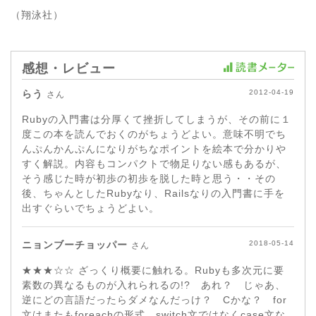
（翔泳社）
感想・レビュー
らう
2012-04-19
さん
Rubyの入門書は分厚くて挫折してしまうが、その前に１
度この本を読んでおくのがちょうどよい。意味不明でち
んぷんかんぷんになりがちなポイントを絵本で分かりや
すく解説。内容もコンパクトで物足りない感もあるが、
そう感じた時が初歩の初歩を脱した時と思う・・その
後、ちゃんとしたRubyなり、Railsなりの入門書に手を
出すぐらいでちょうどよい。
ニョンブーチョッパー
2018-05-14
さん
★★★☆☆ ざっくり概要に触れる。Rubyも多次元に要
素数の異なるものが入れられるの!? あれ？ じゃあ、
逆にどの言語だったらダメなんだっけ？ Cかな？ for
文はまたもforeachの形式。switch文ではなくcase文な