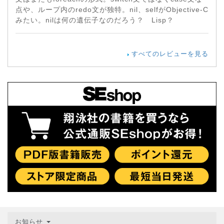
点や、ループ内のredo文が独特。nil、selfがObjective-C
みたい。nilは何の遺伝子なのだろう？ Lisp？
すべてのレビューを見る
お知らせ