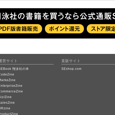
運営サイト
直販サイト
SEBook 翔泳社の本
SEshop.com
CodeZine
MarkeZine
EnterpriseZine
CommerceZine
iz/Zine
SalesZine
HRzine
ProductZine