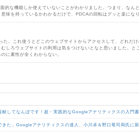
スの表面的な機能しか使えていないことがわかりました。つまり、なん
意味を持っているかわかるだけで、PDCAの回転はグッと楽にな
てしまった。これ使うとどこのウェブサイトからアクセスして、どれだ
むしろウェブサイトの利用は気をつけないとなと思いました。とこ
るのに素性が全くわからない。
献してなんぼです！超・実践的なGoogleアナリティクスの入門
きた」Googleアナリティクスの達人、小川卓＆野口竜司両氏に新刊イ