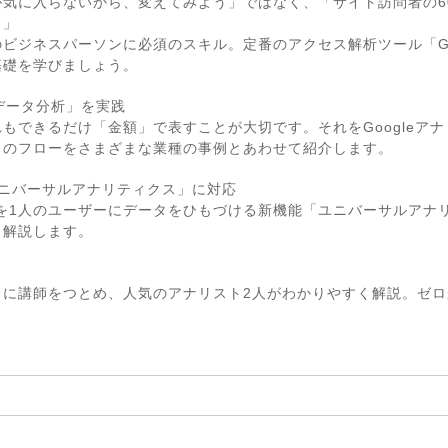
気に入らないから、変えてみよう」ではなく、「サイト訪問者の6
！」
ビジネスパーソンに必須のスキル。定番のアクセス解析ツール「Go
基礎を学びましょう。
データ分析」を実践
もできるだけ「金額」で表すことが大切です。それをGoogleア
このフローをさまざまな業種の事例とあわせて紹介します。
ニバーサルアナリティクス」に対応
を1人のユーザーにデータをひもづける新機能「ユニバーサルアナ
り解説します。
もに講師をつとめ、人気のアナリスト2人がわかりやすく解説。ゼ