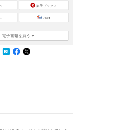
n
楽天ブックス
シ
7net
電子書籍を買う