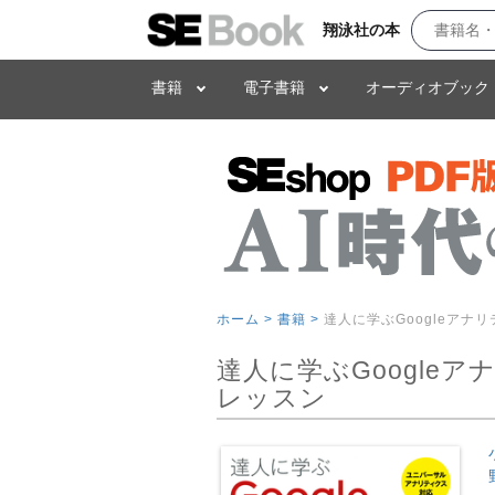
翔泳社の本
書籍
電子書籍
オーディオブック
ホーム >
書籍 >
達人に学ぶGoogleア
達人に学ぶGoogle
レッスン