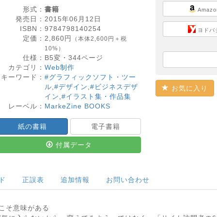
形式：
書籍
Amazo
発売日：
2015年06月12日
ISBN：
9784798140254
ヨドバ
定価：
2,860
円
（本体2,600円＋税
10%）
仕様：
B5変・
344
ページ
カテゴリ：
Web制作
キーワード：
#グラフィックソフト・ツー
ル
,
#デザイン
,
#ビジネスデザ
お気に入り
イン
,
#イラスト集・作品集
レーベル：
MarkeZine BOOKS
紙の書籍
電子書籍
付属データ
ド
正誤表
追加情報
お問い合わせ
こそ意味がある