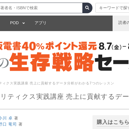
キーワードで探
読者
POD
アプリ
ナリティクス実践講座 売上に貢献するデータ分析がわかる7つのレッスン
アナリティクス実践講座 売上に貢献するデ
小川 卓
著
購入はこち
野口 竜司
著