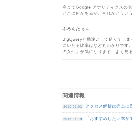
今までGoogle アナリティク
どこに何があるか、それがどういう
ふろんた
さん
BigQueryと勘違いして借り
にいたる比率はなど丸わかりです。
の女性」が気になります。よく見
関連情報
アクセス解析は売上に貢
2015.07.02
「おすすめしたい本がで
2015.06.19