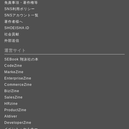
免責事項・著作権等
SNS利用ポリシー
SNSアカウント一覧
著作者様へ
SHOEISHA iD
社会貢献
外部送信
運営サイト
SEBook 翔泳社の本
CodeZine
MarkeZine
EnterpriseZine
CommerceZine
Biz/Zine
SalesZine
HRzine
ProductZine
AIdiver
DeveloperZine
イベント・セミナー