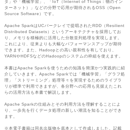
タ」や「機械学習」、「IoT（Internet of Things：物のイン
ターネット）」などの分野で応用が期待されるOSS（Open
Source Software）です。
Apache SparkはUCバークレイで提唱されたRDD（Resilient
Distributed Datasets）というアーキテクチャを採用してお
り、メモリを積極的に活用した分散並列処理を実現します。
これにより、従来よりも大幅なパフォーマンスアップが期待
できます。また、Hadoopとの高い親和性を有しており、
YARNやHDFSなどのHadoopのシステムの枠組を使えます。
本書はApache Sparkを使うための知識を簡潔かつ実践的に紹
介していきます。Apache Sparkでは「機械学習」「グラフ処
理」「ストリーミング」処理等々を実現するためのライブラ
リが標準で利用できますが、各分野への応用も見据えたこれ
らの活用方法も本書で解説します。
Apache Sparkの仕組みとその利用方法を理解することによ
り、一歩先を行くデータ処理の新しい潮流を知ることができ
ます。
※本電子書籍は同名出版物を底本として作成しました。記載