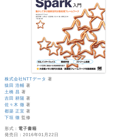
株式会社NTTデータ
著
猿田 浩輔
著
土橋 昌
著
吉田 耕陽
著
佐々木 徹
著
都築 正宜
著
下垣 徹
監修
形式：
電子書籍
発売日：
2016年01月22日