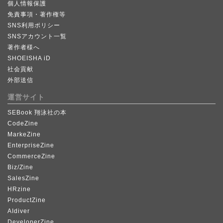
個人情報保護
免責事項・著作権等
SNS利用ポリシー
SNSアカウント一覧
著作者様へ
SHOEISHA iD
社会貢献
外部送信
運営サイト
SEBook 翔泳社の本
CodeZine
MarkeZine
EnterpriseZine
CommerceZine
Biz/Zine
SalesZine
HRzine
ProductZine
AIdiver
DeveloperZine