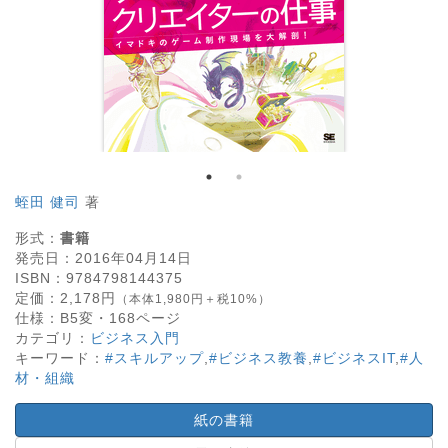
蛭田 健司
著
形式：
書籍
発売日：
2016年04月14日
ISBN：
9784798144375
定価：
2,178
円
（本体1,980円＋税10%）
仕様：
B5変・
168
ページ
カテゴリ：
ビジネス入門
キーワード：
#スキルアップ
,
#ビジネス教養
,
#ビジネスIT
,
#人
材・組織
紙の書籍