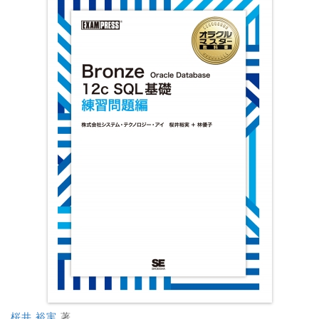
桜井 裕実
著