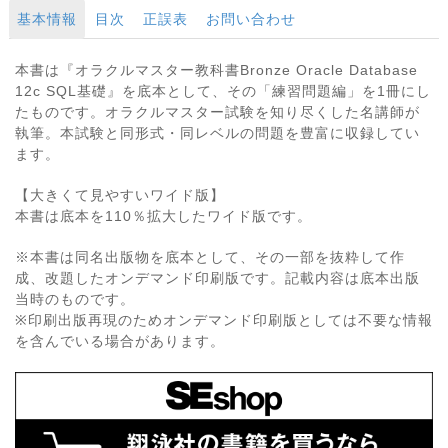
基本情報
目次
正誤表
お問い合わせ
本書は『オラクルマスター教科書Bronze Oracle Database
12c SQL基礎』を底本として、その「練習問題編」を1冊にし
たものです。オラクルマスター試験を知り尽くした名講師が
執筆。本試験と同形式・同レベルの問題を豊富に収録してい
ます。
【大きくて見やすいワイド版】
本書は底本を110％拡大したワイド版です。
※本書は同名出版物を底本として、その一部を抜粋して作
成、改題したオンデマンド印刷版です。記載内容は底本出版
当時のものです。
※印刷出版再現のためオンデマンド印刷版としては不要な情報
を含んでいる場合があります。