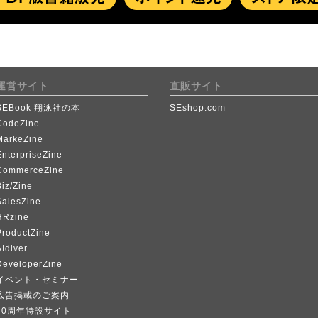
運営サイト
直販サイト
SEBook 翔泳社の本
SEshop.com
CodeZine
MarkeZine
EnterpriseZine
CommerceZine
iz/Zine
SalesZine
HRzine
ProductZine
Idiver
DeveloperZine
イベント・セミナー
広告掲載のご案内
40周年特設サイト