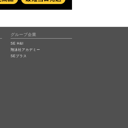
グループ企業
SE H&I
翔泳社アカデミー
SEプラス