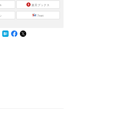
n
楽天ブックス
シ
7net