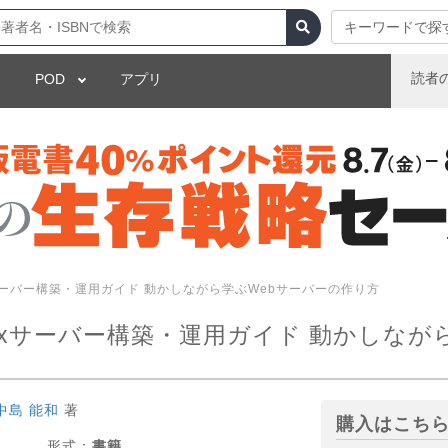
キーワードで探
読者
POD
アプリ
サーバー構築・運用ガイド 動かしながら学ぶWebサーバーの作り方
uxサーバー構築・運用ガイド 動かしなが
中島 能和
著
購入はこち
形式：
書籍