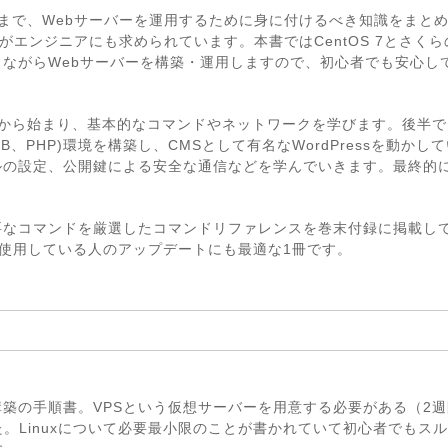
ティまで、Webサーバーを運用するために身に付けるべき知識をまと
経験がエンジニアにも求められています。本書ではCentOS 7とさく
ながらWebサーバーを構築・運用しますので、初心者でも安心し
ールから始まり、基本的なコマンドやネットワークを学びます。後半で
ariaDB、PHP)環境を構築し、CMSとして有名なWordPressを
の設定、公開鍵による安全な通信などを学んでいきます。最終的には
要なコマンドを厳選したコマンドリファレンスを巻末付録に掲載し
6を使用している人のアップデートにも最適な1冊です。
ーバー構築の手順書。VPSという仮想サーバーを用意する必要がある（
。Linuxについて必要最小限のことが書かれていて初心者でもス