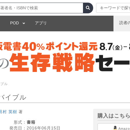
キーワードで探
読者
POD
アプリ
イブル
バイブル
田村 英樹
著
購入はこち
形式：
書籍
発売日：
2016年06月15日
Amazo