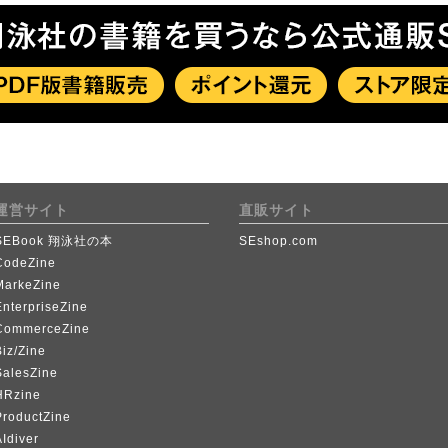
運営サイト
直販サイト
SEBook 翔泳社の本
SEshop.com
CodeZine
MarkeZine
EnterpriseZine
CommerceZine
iz/Zine
SalesZine
HRzine
ProductZine
Idiver