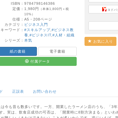
ISBN：
9784798146386
定価：
1,980
円
（本体1,800円＋税
ヨドバ
10%）
仕様：
A5・
208
ページ
カテゴリ：
ビジネス入門
キーワード：
#スキルアップ
,
#ビジネス教
養
,
#ビジネスIT
,
#人材・組織
シリーズ：
本気
お気に入り
紙の書籍
電子書籍
付属データ
ド
正誤表
お問い合わせ
人は今も昔も数多いです。一方、開業したラーメン店のうち、「3
す。実は、飲食店成功の可否は、「開業時に8割方決まる」といわ
更が難しい（またはできない）ことが多いからです。逆にいえば、