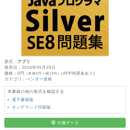
形式：
アプリ
発売日：
2016年05月25日
価格：
0
円
(APP内課金あり)
（本体0円＋税10%）
カテゴリ：
ベンダー資格
本書籍の他の形式を確認する
電子書籍版
オンデマンド印刷版
付属データ