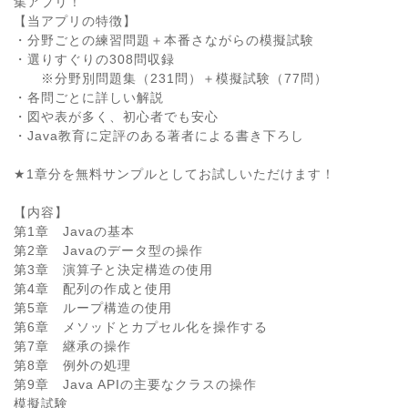
集アプリ！
【当アプリの特徴】
・分野ごとの練習問題＋本番さながらの模擬試験
・選りすぐりの308問収録
※分野別問題集（231問）＋模擬試験（77問）
・各問ごとに詳しい解説
・図や表が多く、初心者でも安心
・Java教育に定評のある著者による書き下ろし
★1章分を無料サンプルとしてお試しいただけます！
【内容】
第1章 Javaの基本
第2章 Javaのデータ型の操作
第3章 演算子と決定構造の使用
第4章 配列の作成と使用
第5章 ループ構造の使用
第6章 メソッドとカプセル化を操作する
第7章 継承の操作
第8章 例外の処理
第9章 Java APIの主要なクラスの操作
模擬試験