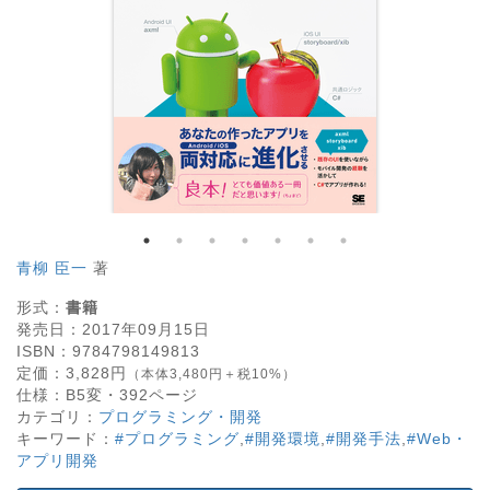
青柳 臣一
著
形式：
書籍
発売日：
2017年09月15日
ISBN：
9784798149813
定価：
3,828
円
（本体3,480円＋税10%）
仕様：
B5変・
392
ページ
カテゴリ：
プログラミング・開発
キーワード：
#プログラミング
,
#開発環境
,
#開発手法
,
#Web・
アプリ開発