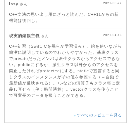
issy
2021-08-22
さん
C++文法の思い出し用にざっと読んだ。C++11からの新
機能は後回し。
現実的楽観主義
2021-04-13
さん
C++初習（Swift, Cを幾らか学習済み）。絵を使いながら
簡潔に説明しているのでわかりやすかった。基底クラス
でprivateだったメンバは派生クラスからアクセスできな
い。publicにするか、派生クラス以外からのアクセスを
禁止したければprotectedにする。staticで宣言すると同
じクラスのインスタンスがその値を参照する（→自動で
最新値が反映される）。+,-などの演算子もクラス毎に定
義し直せる（例：時間演算）。vectorクラスを使うこと
で可変長のデータを扱うことができる。
すべてのレビューを見る