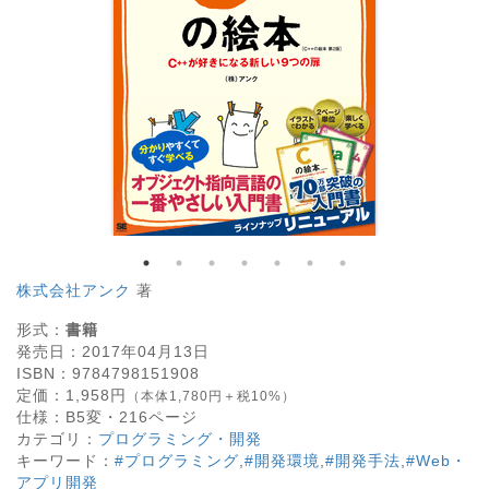
株式会社アンク
著
形式：
書籍
発売日：
2017年04月13日
ISBN：
9784798151908
定価：
1,958
円
（本体1,780円＋税10%）
仕様：
B5変・
216
ページ
カテゴリ：
プログラミング・開発
キーワード：
#プログラミング
,
#開発環境
,
#開発手法
,
#Web・
アプリ開発