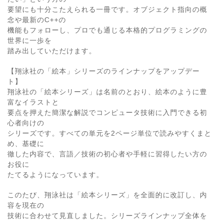
要望にも十分こたえられる一冊です。オブジェクト指向の概
念や最新のC++の
機能もフォローし、プロでも通じる本格的プログラミングの
世界に一歩を
踏み出していただけます。
【翔泳社の「絵本」シリーズのラインナップをアップデー
ト】
翔泳社の「絵本シリーズ」は名前のとおり、絵本のように豊
富なイラストと
要点を押えた簡潔な解説でコンピュータ技術に入門できる初
心者向けの
シリーズです。すべての単元を2ページ単位で読みやすくまと
め、基礎に
徹した内容で、言語／技術の初心者や手軽に習得したい方の
お役に
たてるようになっています。
このたび、翔泳社は「絵本シリーズ」を全面的に改訂し、内
容を現在の
技術に合わせて見直しました。シリーズラインナップ全体を