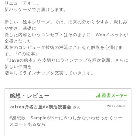
リニューアルし、
新パッケージでお届けします。
新しい「絵本シリーズ」では、旧来の分かりやすさ、親しみ
やすさ、基礎に
徹した内容というコンセプトはそのままに、Web／ネットが
全盛となった
現在のコンピュータ技術の潮流に合わせた解説を心掛けま
す。『Cの絵本』
『Javaの絵本』を皮切りにラインナップを順次刷新、さらに
新しい仲間を
増やしてラインナップを充実していきます。
感想・レビュー
kaizen@名古屋de朝活読書会
2017-09-10
さん
#感想歌 SampleがNetに６つしかないねせっかくソー
スコードあるなら