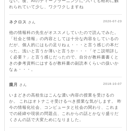
ない。後、AIのディープラーニングについても軽めに触
れられていて少し、ワクワクしますね
ネクロス
2020-07-23
さん
他の情報科の先生がオススメしていたので読んでみた。
「社会と情報」の内容としては十分な内容をしているの
だが、個人的にはもの足りねぇ・・・と言う感じの本だ
った。浅いと言うか薄いと言うか・・・「そこ説明詳し
く必要？」と言う感じだったので、自分が教科書書くと
きの参考資料にはするが教科書の副読本くらいの扱いか
なぁ・・・。
朧月
2018-10-07
さん
いまどきの高校生はこんな濃い内容の授業を受けるの
か。 これはオトナこそ受けるべき授業な気がします。 昨
今の情報化社会、コンピュータと社会の関わり、これま
での経緯や現状の問題点、これからの話とかなり盛りだ
くさんの話で大変ためになりました。