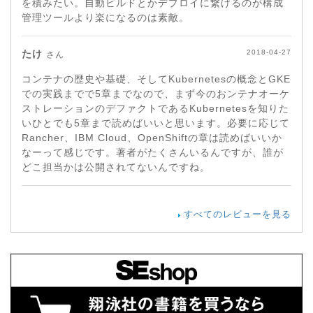
を積みたい。自動ビルドとかデプロイに繋げるのが構成
管理ツールより楽になるのは素敵。
たけ
2018-04-27
さん
コンテナの歴史や基礎、そしてKubernetesの概念とGKE
での実践までで5章までなので、まず今のおンテナオーケ
ストレーションのデファクトであるKubernetesを知りた
いひとでも5章まで読めばいいと思います。必要に応じて
Rancher、IBM Cloud、OpenShiftの章は読めばいいか
なーって感じです。著者がたくさんいるんですが、誰が
どこ担当かは公開されてないんですね。
すべてのレビューを見る