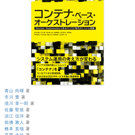
青山 尚暉
著
市川 豊
著
境川 章一郎
著
佐藤 聖規
著
須江 信洋
著
前佛 雅人
著
橋本 直哉
著
平岡 大祐
著