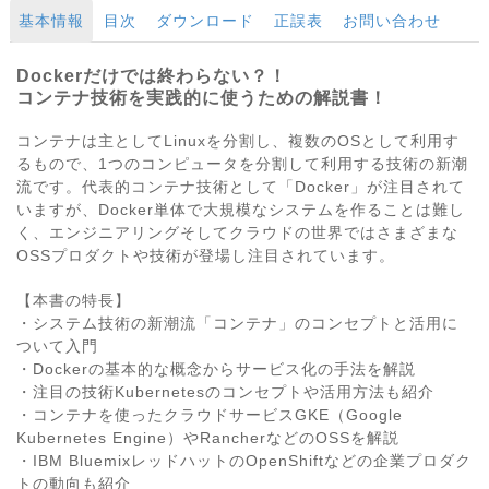
基本情報
目次
ダウンロード
正誤表
お問い合わせ
Dockerだけでは終わらない？！
コンテナ技術を実践的に使うための解説書！
コンテナは主としてLinuxを分割し、複数のOSとして利用す
るもので、1つのコンピュータを分割して利用する技術の新潮
流です。代表的コンテナ技術として「Docker」が注目されて
いますが、Docker単体で大規模なシステムを作ることは難し
く、エンジニアリングそしてクラウドの世界ではさまざまな
OSSプロダクトや技術が登場し注目されています。
【本書の特長】
・システム技術の新潮流「コンテナ」のコンセプトと活用に
ついて入門
・Dockerの基本的な概念からサービス化の手法を解説
・注目の技術Kubernetesのコンセプトや活用方法も紹介
・コンテナを使ったクラウドサービスGKE（Google
Kubernetes Engine）やRancherなどのOSSを解説
・IBM BluemixレッドハットのOpenShiftなどの企業プロダク
トの動向も紹介