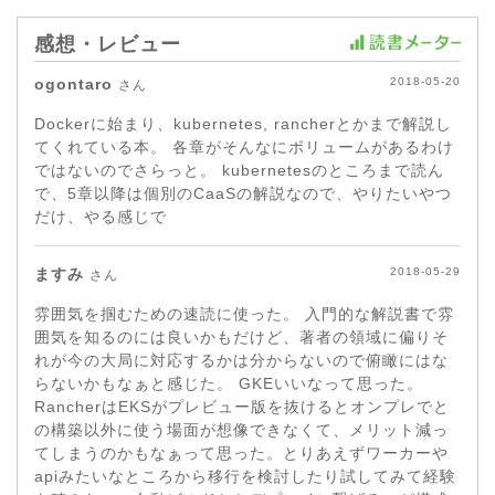
感想・レビュー
ogontaro
2018-05-20
さん
Dockerに始まり、kubernetes, rancherとかまで解説し
てくれている本。 各章がそんなにボリュームがあるわけ
ではないのでさらっと。 kubernetesのところまで読ん
で、5章以降は個別のCaaSの解説なので、やりたいやつ
だけ、やる感じで
ますみ
2018-05-29
さん
雰囲気を掴むための速読に使った。 入門的な解説書で雰
囲気を知るのには良いかもだけど、著者の領域に偏りそ
れが今の大局に対応するかは分からないので俯瞰にはな
らないかもなぁと感じた。 GKEいいなって思った。
RancherはEKSがプレビュー版を抜けるとオンプレでと
の構築以外に使う場面が想像できなくて、メリット減っ
てしまうのかもなぁって思った。とりあえずワーカーや
apiみたいなところから移行を検討したり試してみて経験